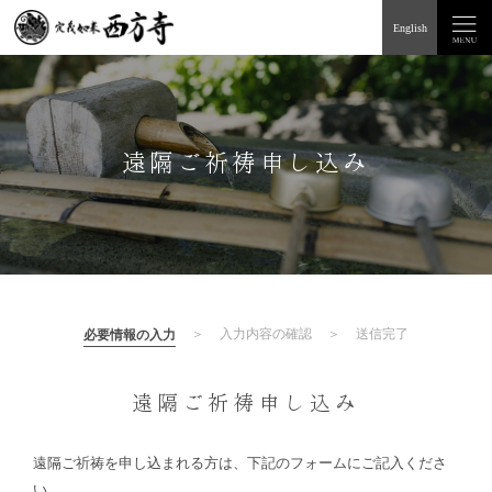
English
遠隔ご祈祷申し込み
＞
入力内容の確認
＞
送信完了
必要情報の入力
遠隔ご祈祷申し込み
遠隔ご祈祷を申し込まれる方は、下記のフォームにご記入くださ
い。