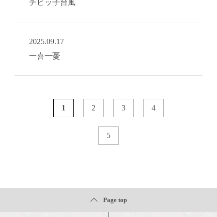
チビッ子台風
2025.09.17
一喜一憂
1
2
3
4
5
Page top