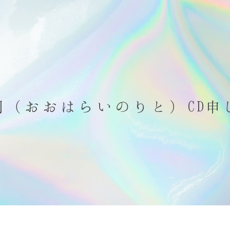
詞（おおはらいのりと）CD申