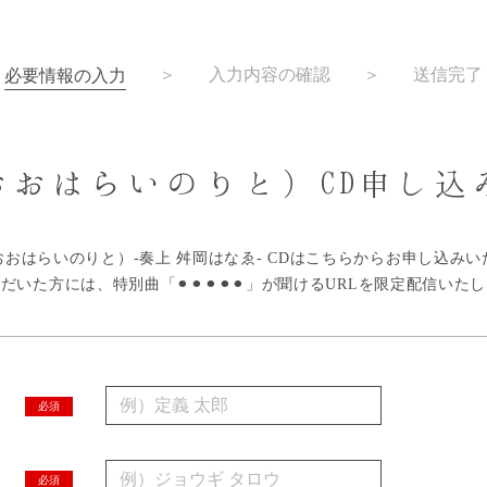
＞
入力内容の確認
＞
送信完了
必要情報の入力
おおはらいのりと）CD申し込
おはらいのりと）-奏上 舛岡はなゑ- CDはこちらからお申し込み
いた方には、特別曲「⚫︎︎︎⚫︎︎︎⚫︎︎︎⚫︎︎︎⚫︎︎︎」が聞けるURLを限定配信い
必須
必須