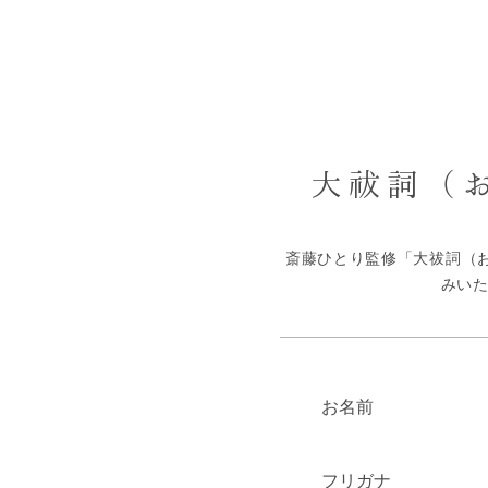
大祓詞（
斎藤ひとり監修「大祓詞（お
みいただ
お名前
フリガナ