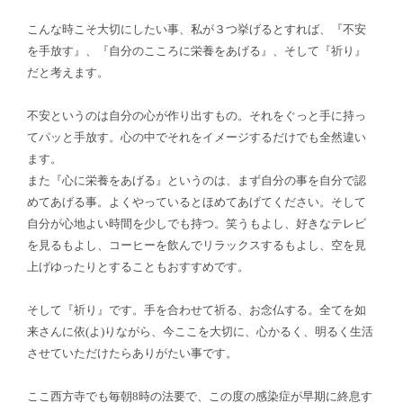
こんな時こそ大切にしたい事、私が３つ挙げるとすれば、『不安
を手放す』、『自分のこころに栄養をあげる』、そして『祈り』
だと考えます。
不安というのは自分の心が作り出すもの。それをぐっと手に持っ
てパッと手放す。心の中でそれをイメージするだけでも全然違い
ます。
また『心に栄養をあげる』というのは、まず自分の事を自分で認
めてあげる事。よくやっているとほめてあげてください。そして
自分が心地よい時間を少しでも持つ。笑うもよし、好きなテレビ
を見るもよし、コーヒーを飲んでリラックスするもよし、空を見
上げゆったりとすることもおすすめです。
そして『祈り』です。手を合わせて祈る、お念仏する。全てを如
来さんに依(よ)りながら、今ここを大切に、心かるく、明るく生活
させていただけたらありがたい事です。
ここ西方寺でも毎朝8時の法要で、この度の感染症が早期に終息す