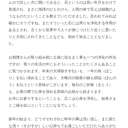
んので詳しい方に聞いてみると、石というのは長い年月をかけて
形成され、まさに地球のひとかけら、人間の体で言えば細胞のよ
うなものだということを教えていただきました。言われてみれば
確かにそうですね。またそういった石には周りを浄化する作用が
あるとされ、古くから世界中で人々が身につけたり近くに置いた
りと大切にされてきたことなども、初めて知ることとなりまし
た。
お相撲さんが取り組み前に土俵に塩をまく事も一つの浄化の作法
ですが、我々の生活の中にもそういったことがたくさんあること
に気づかされます。年末の大掃除すす払いも、一年の埃（ほこ
り）を払い清めることであり、大晦日の除夜の鐘も煩悩（ぼんの
う）を払うという意味がございます。毎日のご祈祷（きとう）
も、お香の煙で心身を清める意味のお経から始まります。
お寺にお参りするということも、広くは心身を浄化し、如来さま
とご縁を結ぶということになるでしょう。
新年の始まり、どうぞそれぞれに昨年の事は洗い流し、また新た
な清々（すがすが）しい心持ちでお過ごしいただけたらありがた