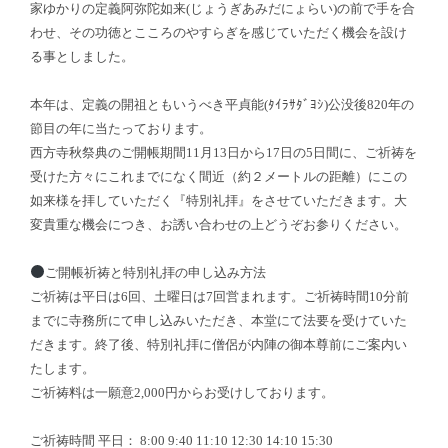
家ゆかりの定義阿弥陀如来(じょうぎあみだにょらい)の前で手を合
わせ、その功徳とこころのやすらぎを感じていただく機会を設け
る事としました。
本年は、定義の開祖ともいうべき平貞能(ﾀｲﾗｻﾀﾞﾖｼ)公没後820年の
節目の年に当たっております。
西方寺秋祭典のご開帳期間11月13日から17日の5日間に、ご祈祷を
受けた方々にこれまでになく間近（約２メートルの距離）にこの
如来様を拝していただく『特別礼拝』をさせていただきます。大
変貴重な機会につき、お誘い合わせの上どうぞお参りください。
ご開帳祈祷と特別礼拝の申し込み方法
ご祈祷は平日は6回、土曜日は7回営まれます。ご祈祷時間10分前
までに寺務所にて申し込みいただき、本堂にて法要を受けていた
だきます。終了後、特別礼拝に僧侶が内陣の御本尊前にご案内い
たします。
ご祈祷料は一願意2,000円からお受けしております。
ご祈祷時間 平日： 8:00 9:40 11:10 12:30 14:10 15:30