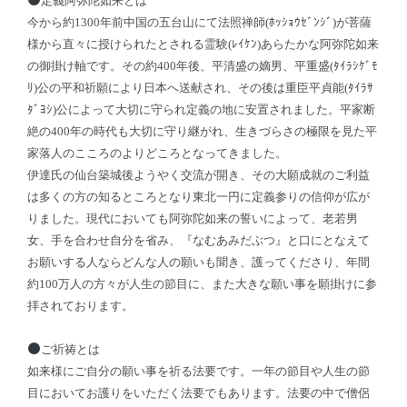
定義阿弥陀如来とは
今から約1300年前中国の五台山にて法照禅師(ﾎｯｼｮｳｾﾞﾝｼﾞ)が菩薩
様から直々に授けられたとされる霊験(ﾚｲｹﾝ)あらたかな阿弥陀如来
の御掛け軸です。その約400年後、平清盛の嫡男、平重盛(ﾀｲﾗｼｹﾞﾓ
ﾘ)公の平和祈願により日本へ送献され、その後は重臣平貞能(ﾀｲﾗｻ
ﾀﾞﾖｼ)公によって大切に守られ定義の地に安置されました。平家断
絶の400年の時代も大切に守り継がれ、生きづらさの極限を見た平
家落人のこころのよりどころとなってきました。
伊達氏の仙台築城後ようやく交流が開き、その大願成就のご利益
は多くの方の知るところとなり東北一円に定義参りの信仰が広が
りました。現代においても阿弥陀如来の誓いによって、老若男
女、手を合わせ自分を省み、『なむあみだぶつ』と口にとなえて
お願いする人ならどんな人の願いも聞き、護ってくださり、年間
約100万人の方々が人生の節目に、また大きな願い事を願掛けに参
拝されております。
ご祈祷とは
如来様にご自分の願い事を祈る法要です。一年の節目や人生の節
目においてお護りをいただく法要でもあります。法要の中で僧侶