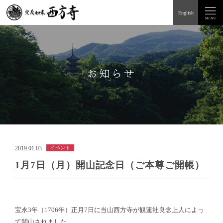
English
お知らせ
2019.01.03
イベント
1月7日（月）開山記念日（ご本尊ご開帳）
宝永3年（1706年）正月7日に当山西方寺が観蓮社良念上人によっ
て開山されました。