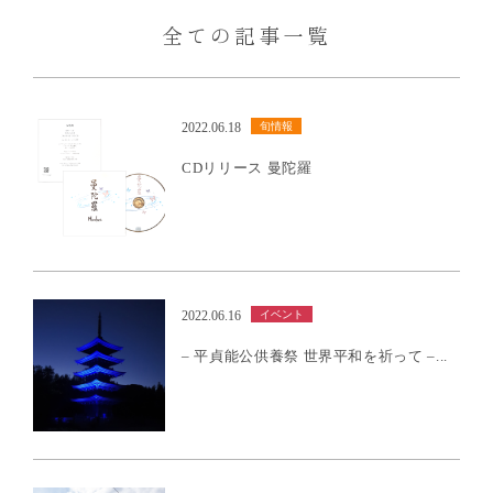
全ての記事一覧
旬情報
音楽情報
2022.06.18
CDリリース 曼陀羅
イベント
2022.06.16
– 平貞能公供養祭 世界平和を祈って –...