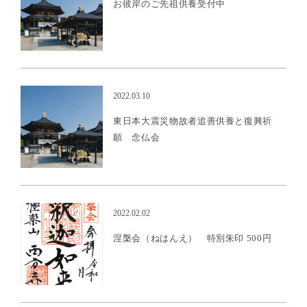
お彼岸のご先祖供養受付中
更新情報
2022.03.10
東日本大震災物故者追善供養と復興祈
願 念仏会
御朱印
2022.02.02
涅槃会（ねはんえ） 特別朱印 500円