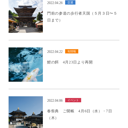
交通
2022.04.26
門前の参道の歩行者天国（５月３日〜５
日まで）
旬情報
2022.04.22
鯉の餌 4月23日より再開
イベント
2022.04.06
春祭典 ご開帳 4月6日（水）・7日
（木）