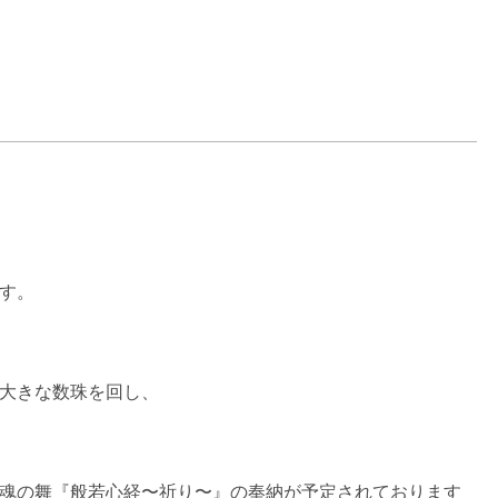
す。
大きな数珠を回し、
る鎮魂の舞『般若心経〜祈り〜』の奉納が予定されております