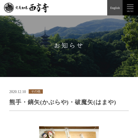
English
お知らせ
2020.12.10
その他
熊手・鏑矢(かぶらや)・破魔矢(はまや)